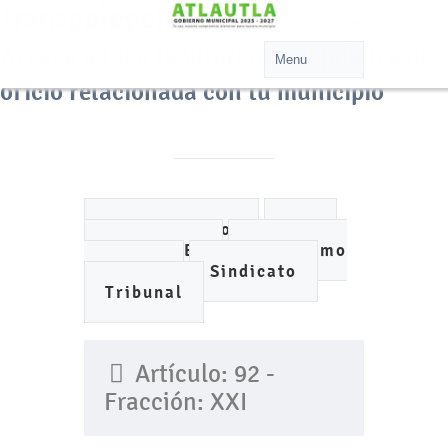
Transparencia
Accede a toda la información pública de
oficio relacionada con tu municipio
Ayuntamiento
DIF
IMCUFIDE
Organismo
de Agua
Sindicato
Tribunal
Artículo: 92 -
Fracción: XXI