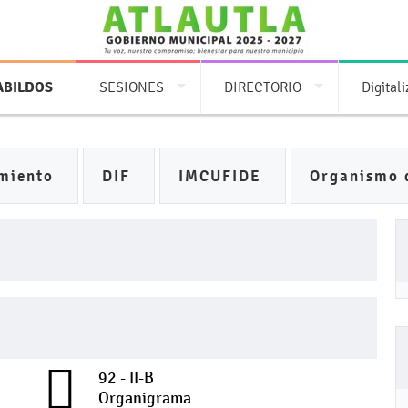
oficio relacionada con tu municipio
ABILDOS
SESIONES
DIRECTORIO
Digital
miento
DIF
IMCUFIDE
Organismo 
92 - II-B
Organigrama