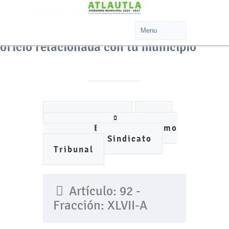
Transparencia
Accede a toda la información pública de
oficio relacionada con tu municipio
Ayuntamiento
DIF
IMCUFIDE
Organismo
de Agua
Sindicato
Tribunal
Artículo: 92 -
Fracción: XLVII-A