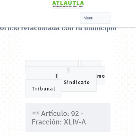
Transparencia
Accede a toda la información pública de
oficio relacionada con tu municipio
Ayuntamiento
DIF
IMCUFIDE
Organismo
de Agua
Sindicato
Tribunal
Artículo: 92 -
Fracción: XLIV-A